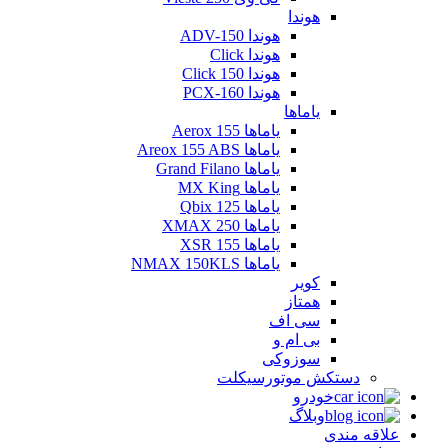
هوندا
هوندا ADV-150
هوندا Click
هوندا Click 150
هوندا PCX-160
یاماها
یاماها Aerox 155
یاماها Areox 155 ABS
یاماها Grand Filano
یاماها MX King
یاماها Qbix 125
یاماها XMAX 250
یاماها XSR 155
یاماها NMAX 150KLS
کویر
همتاز
سی اف
بی ام و
سوزوکی
دستکش موتورسیکلت
خودرو
وبلاگ
علاقه مندی