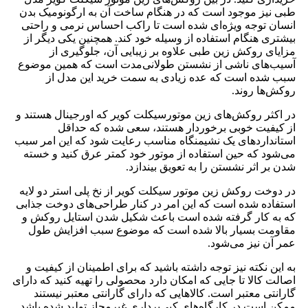
طبی نیز موجود است که در هنگام ساخت آن به ارگونومیک بدن
انسان توجه ویژه‌ای شده است تا راکب احساس نرمی و راحتی
بیشتری هنگام استفاده از وسیله خود کند. همچنین یکی دیگر از
مزایای روکش زین طبی علاوه بر زیبایی آن، جلوگیری از
آسیب‌های ناشی از نشستن طولانی‌مدت است که همین موضوع
سبب شده است که عده زیادی به سمت خرید این مدل از
روکش‌ها روند.
در اکثر روکش‌های زین موتورسیکلت کویر که اورجینال هستند و
از کیفیت خوبی برخوردار هستند، سعی شده که حداقل
استاندارد‌های یک نشیمنگاه مناسب رعایت شود که این امر سبب
می‌شود که حین استفاده از موتور خود کمتر عرق کنید و خسته
شدن بر اثر نشستن را به تعویق بیندازد.
در دوخت روکش زین موتور سیکلت کویر از نخ پلی استر دو لایه
استفاده شده است که این امر در کنار طراحی‌های دوخت جذابی
که به کار گرفته شده است باعث شکیل شدن استایل روکش و
مقاومت بسیار بالا شده است که موضوع سبب افزایش طول
عمر آن نیز می‌شود.
به این نکته نیز توجه داشته باشید که برای اطمینان از کیفیت و
اصالت کالا تا جایی که امکان دارد محصولی را تهیه کنید که دارای
گارانتی معتبر است. کالا‌هایی که دارای گارانتی معتبر نیستند
ممکن است در کارگاه‌های کپی‌برداری غیرمجاز تولید شده باشد