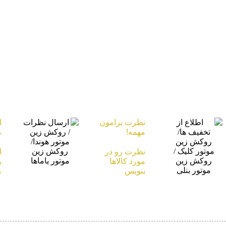
اکسسوری
موتورسیکلت!
اارائه روکش زین
و چادر
موتورسیکلت