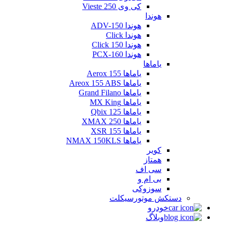
کی وی Vieste 250
هوندا
هوندا ADV-150
هوندا Click
هوندا Click 150
هوندا PCX-160
یاماها
یاماها Aerox 155
یاماها Areox 155 ABS
یاماها Grand Filano
یاماها MX King
یاماها Qbix 125
یاماها XMAX 250
یاماها XSR 155
یاماها NMAX 150KLS
کویر
همتاز
سی اف
بی ام و
سوزوکی
دستکش موتورسیکلت
خودرو
وبلاگ