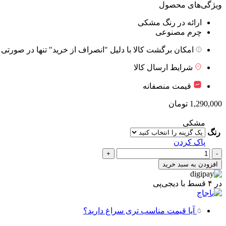
ویژگی‌های محصول
ارائه در رنگ مشکی
چرم مصنوعی
امکان برگشت کالا با دلیل "انصراف از خرید" تنها در صورتی 
شرایط ارسال کالا
قیمت منصفانه
1,290,000
تومان
مشکی
رنگ
پاک کردن
روکش
زین
افزودن به سبد خرید
موتورسیکلت
پالس
در ۴ قسط با دیجی‌پی
bajaj-
pulsar
ls135
آیا قیمت مناسب تری سراغ دارید؟
مدل