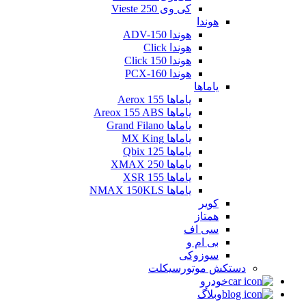
کی وی Vieste 250
هوندا
هوندا ADV-150
هوندا Click
هوندا Click 150
هوندا PCX-160
یاماها
یاماها Aerox 155
یاماها Areox 155 ABS
یاماها Grand Filano
یاماها MX King
یاماها Qbix 125
یاماها XMAX 250
یاماها XSR 155
یاماها NMAX 150KLS
کویر
همتاز
سی اف
بی ام و
سوزوکی
دستکش موتورسیکلت
خودرو
وبلاگ