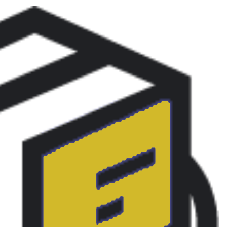
basic
عدد