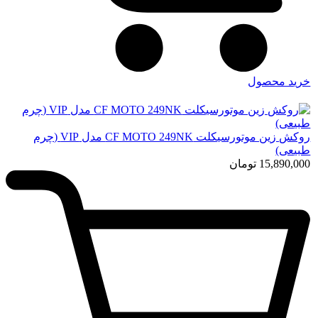
خرید محصول
روکش زین موتورسیکلت CF MOTO 249NK مدل VIP (چرم
طبیعی)
15,890,000
تومان