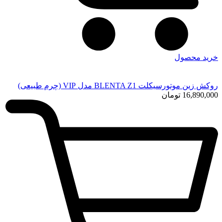
خرید محصول
روکش زین موتورسیکلت BLENTA Z1 مدل VIP (چرم طبیعی)
16,890,000
تومان