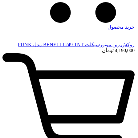
خرید محصول
روکش زین موتورسیکلت BENELLI 249 TNT مدل PUNK
4,190,000
تومان