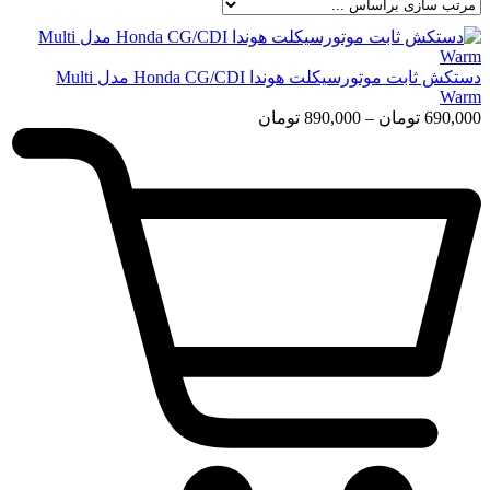
دستکش ثابت موتورسیکلت هوندا Honda CG/CDI مدل Multi
Warm
محدوده
690,000
تومان
–
890,000
تومان
قیمت:
690,000 تومان
تا
890,000 تومان