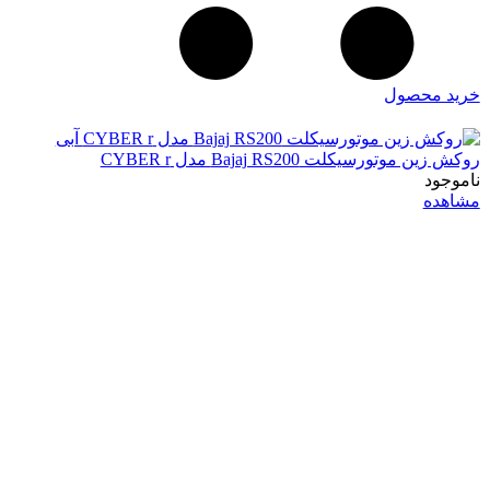
خرید محصول
روکش زین موتورسیکلت Bajaj RS200 مدل CYBER r
ناموجود
مشاهده