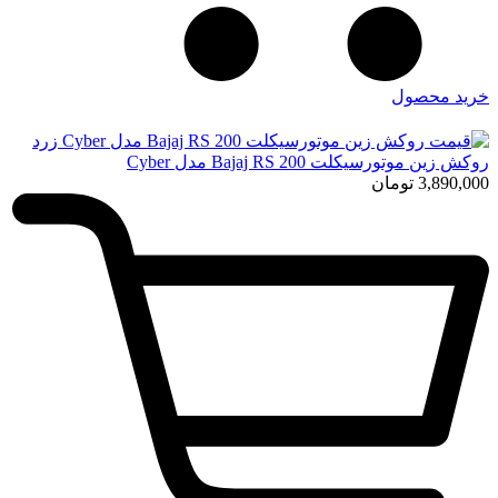
خرید محصول
روکش زین موتورسیکلت Bajaj RS 200 مدل Cyber
3,890,000
تومان