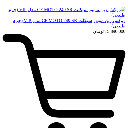
روکش زین موتور سیکلت CF MOTO 249 SR مدل VIP (چرم
طبیعی)
15,890,000
تومان