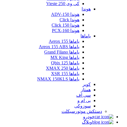
کی وی Vieste 250
هوندا
هوندا ADV-150
هوندا Click
هوندا Click 150
هوندا PCX-160
یاماها
یاماها Aerox 155
یاماها Areox 155 ABS
یاماها Grand Filano
یاماها MX King
یاماها Qbix 125
یاماها XMAX 250
یاماها XSR 155
یاماها NMAX 150KLS
کویر
همتاز
سی اف
بی ام و
سوزوکی
دستکش موتورسیکلت
خودرو
وبلاگ