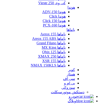
کی وی Vieste 250
هوندا
هوندا ADV-150
هوندا Click
هوندا Click 150
هوندا PCX-160
یاماها
یاماها Aerox 155
یاماها Areox 155 ABS
یاماها Grand Filano
یاماها MX King
یاماها Qbix 125
یاماها XMAX 250
یاماها XSR 155
یاماها NMAX 150KLS
کویر
همتاز
سی اف
بی ام و
سوزوکی
دستکش موتورسیکلت
خودرو
وبلاگ