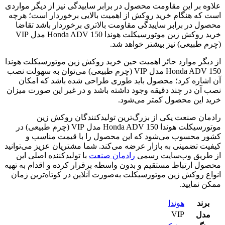
علاوه بر این مقاومت محصول در برابر ساییدگی نیز از دیگر مواردی
است که هنگام خرید روکش از اهمیت بالایی برخوردار است؛ هرچه
محصول در برابر ساییدگی مقاومت بالا‌تری برخوردار باشد تقاضا
خرید روکش زین موتورسیکلت هوندا Honda ADV 150 مدل VIP
(چرم طبیعی) نیز بیشتر خواهد شد.
از دیگر موارد حائز اهمیت حین خرید روکش زین موتورسیکلت هوندا
Honda ADV 150 مدل VIP (چرم طبیعی) می‌توان به سهولت نصب
آن اشاره کرد؛ محصول باید طوری طراحی شده باشد که امکان
نصب آن در چند دقیقه وجود داشته باشد و در غیر این صورت میزان
خرید این محصول کمتر می‌شود.
رادمان صنعت یکی از بزرگ‌ترین تولیدکنندگان روکش زین
موتورسیکلت هوندا Honda ADV 150 مدل VIP (چرم طبیعی) در
کشور محسوب می‌شود که این محصول را با قیمت مناسب و
کیفیت تضمینی به بازار عرضه می‌کند. شما مشتریان عزیز می‌توانید
از طریق وب‌سایت رسمی
رادمان صنعت
با تولیدکننده اصلی این
محصول ارتباط مستقیم و بدون واسطه برقرار کرده و اقدام به تهیه
انواع روکش زین موتورسیکلت به‌صورت آنلاین در کوتاه‌ترین زمان
ممکن نمایید.
برند
هوندا
VIP
مدل