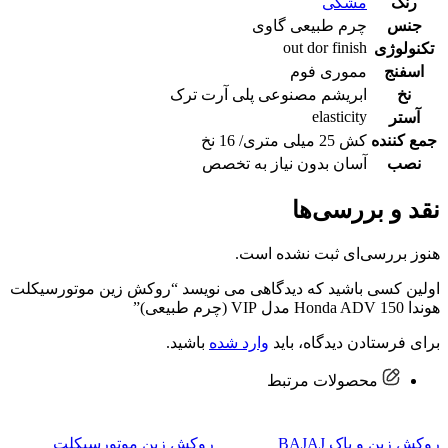
رنگ
مشکی
جنس
چرم طبیعی گاوی
out dor finish
تکنولوژی
اسفنج
مموری فوم
نخ
ابریشم مصنوعی پلی آرت ترک
elasticity
آستر
جمع کننده
کش 25 میلی متری/ 16 نخ
نصب
آسان بدون نیاز به تخصص
نقد و بررسی‌ها
هنوز بررسی‌ای ثبت نشده است.
اولین کسی باشید که دیدگاهی می نویسد “روکش زین موتورسیکلت
هوندا Honda ADV 150 مدل VIP (چرم طبیعی)”
برای فرستادن دیدگاه، باید
وارد شده
باشید.
محصولات مرتبط
روکش زین و باک BAJAJ
روکش زین موتورسیکلت