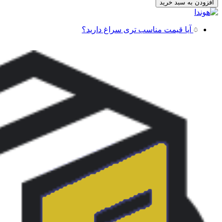
زین
افزودن به سبد خرید
موتورسیکلت
هوندا
Honda
آیا قیمت مناسب تری سراغ دارید؟
ADV
150
مدل
VIP
(چرم
طبیعی)
عدد