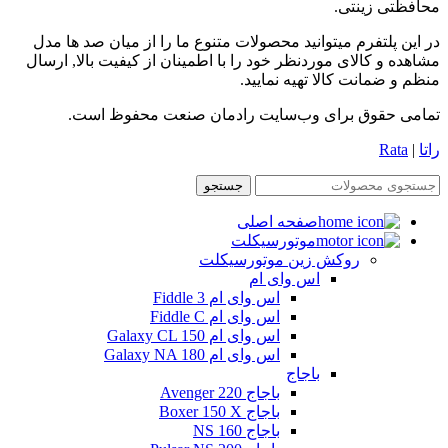
محافظتی زینتی.
در این پلتفرم میتوانید محصولات متنوع ما را از میان صد ها مدل
مشاهده و کالای موردنظر خود را با اطمینان از کیفیت بالا, ارسال
منظم و ضمانت کالا تهیه نمایید.
تمامی حقوق برای وب‌سایت رادمان صنعت محفوظ است.
راتا
|
Rata
جستجو
صفحه اصلی
موتورسیکلت
روکش زین موتورسیکلت
اس وای ام
اس وای ام Fiddle 3
اس وای ام Fiddle C
اس وای ام Galaxy CL 150
اس وای ام Galaxy NA 180
باجاج
باجاج Avenger 220
باجاج Boxer 150 X
باجاج NS 160