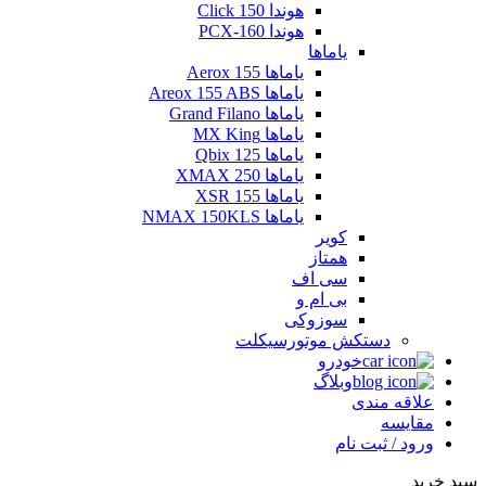
هوندا Click 150
هوندا PCX-160
یاماها
یاماها Aerox 155
یاماها Areox 155 ABS
یاماها Grand Filano
یاماها MX King
یاماها Qbix 125
یاماها XMAX 250
یاماها XSR 155
یاماها NMAX 150KLS
کویر
همتاز
سی اف
بی ام و
سوزوکی
دستکش موتورسیکلت
خودرو
وبلاگ
علاقه مندی
مقایسه
ورود / ثبت نام
سبد خرید