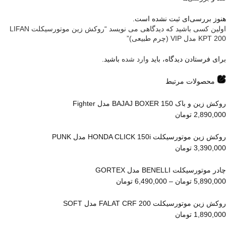
هنوز بررسی‌ای ثبت نشده است.
اولین کسی باشید که دیدگاهی می نویسد “روکش زین موتورسیکلت LIFAN
KPT 200 مدل VIP (چرم طبیعی)”
برای فرستادن دیدگاه، باید
وارد شده
باشید.
محصولات مرتبط
روکش زین و باک BAJAJ BOXER 150 مدل Fighter
2,890,000
تومان
روکش زین موتورسیکلت HONDA CLICK 150i مدل PUNK
3,390,000
تومان
چادر موتورسیکلت BENELLI مدل GORTEX
5,890,000
تومان
–
6,490,000
تومان
روکش زین موتورسیکلت FALAT CRF 200 مدل SOFT
1,890,000
تومان