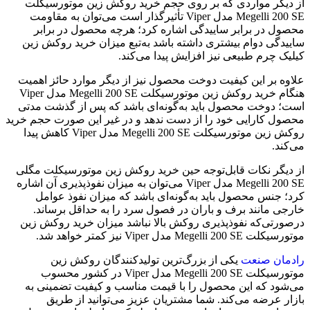
از دیگر مواردی که بر روی حجم خرید روکش زین موتورسیکلت
Megelli 200 SE مدل Viper تأثیرگذار است می‌توان به مقاومت
محصول در برابر ساییدگی اشاره کرد؛ هرچه محصول در برابر
ساییدگی دوام بیشتری داشته باشد به‌تبع میزان خرید روکش زین
کیلیک چرم طبیعی نیز افزایش پیدا می‌کند.
علاوه بر این کیفیت دوخت محصول نیز از دیگر موارد حائز اهمیت
هنگام خرید روکش زین موتورسیکلت Megelli 200 SE مدل Viper
است؛ دوخت محصول باید به‌گونه‌ای باشد که پس از گذشت مدتی
محصول کارایی خود را از دست ندهد و در غیر این صورت حجم خرید
روکش زین موتورسیکلت Megelli 200 SE مدل Viper کاهش پیدا
می‌کند.
از دیگر نکات قابل‌توجه حین خرید روکش زین موتورسیکلت مگلی
Megelli 200 SE مدل Viper می‌توان به میزان نفوذپذیری آن اشاره
کرد؛ جنس محصول باید به‌گونه‌ای باشد که میزان نفوذ عوامل
خارجی مانند برف و باران در فصول سرد را به حداقل برساند.
درصورتی‌که نفوذپذیری روکش بالا نباشد میزان خرید روکش زین
موتورسیکلت Megelli 200 SE مدل Viper نیز کمتر خواهد شد.
رادمان صنعت
یکی از بزرگ‌ترین تولیدکنندگان روکش زین
موتورسیکلت Megelli 200 SE مدل Viper در کشور محسوب
می‌شود که این محصول را با قیمت مناسب و کیفیت تضمینی به
بازار عرضه می‌کند. شما مشتریان عزیز می‌توانید از طریق