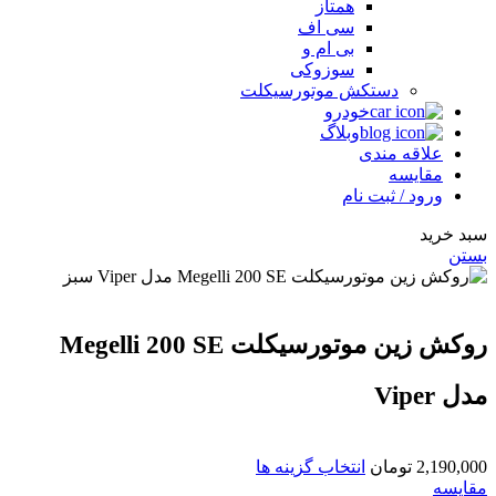
همتاز
سی اف
بی ام و
سوزوکی
دستکش موتورسیکلت
خودرو
وبلاگ
علاقه مندی
مقایسه
ورود / ثبت نام
سبد خرید
بستن
روکش زین موتورسیکلت Megelli 200 SE
مدل Viper
2,190,000
تومان
انتخاب گزینه ها
مقایسه