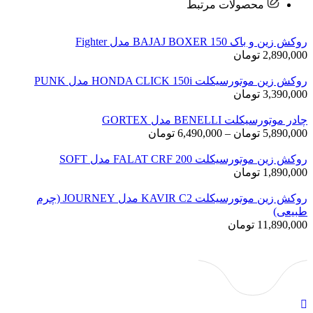
محصولات مرتبط
روکش زین و باک BAJAJ BOXER 150 مدل Fighter
2,890,000
تومان
روکش زین موتورسیکلت HONDA CLICK 150i مدل PUNK
3,390,000
تومان
چادر موتورسیکلت BENELLI مدل GORTEX
محدوده
5,890,000
تومان
–
6,490,000
تومان
قیمت:
روکش زین موتورسیکلت FALAT CRF 200 مدل SOFT
5,890,000 تومان
1,890,000
تومان
تا
6,490,000 تومان
روکش زین موتورسیکلت KAVIR C2 مدل JOURNEY (چرم
طبیعی)
11,890,000
تومان