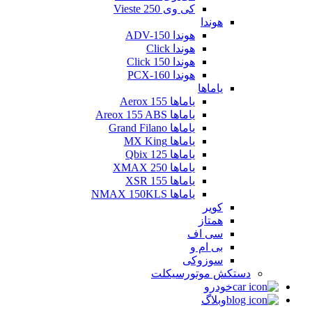
کی وی Vieste 250
هوندا
هوندا ADV-150
هوندا Click
هوندا Click 150
هوندا PCX-160
یاماها
یاماها Aerox 155
یاماها Areox 155 ABS
یاماها Grand Filano
یاماها MX King
یاماها Qbix 125
یاماها XMAX 250
یاماها XSR 155
یاماها NMAX 150KLS
کویر
همتاز
سی اف
بی ام و
سوزوکی
دستکش موتورسیکلت
خودرو
وبلاگ