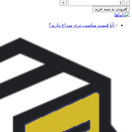
روکش
زین
افزودن به سبد خرید
موتورسیکلت
YAMAHA
XT-
آیا قیمت مناسب تری سراغ دارید؟
250
مدل
VIP
(چرم
طبیعی)
عدد