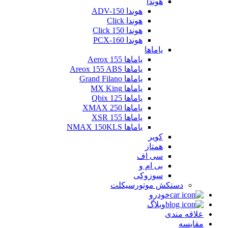
هوندا
هوندا ADV-150
هوندا Click
هوندا Click 150
هوندا PCX-160
یاماها
یاماها Aerox 155
یاماها Areox 155 ABS
یاماها Grand Filano
یاماها MX King
یاماها Qbix 125
یاماها XMAX 250
یاماها XSR 155
یاماها NMAX 150KLS
کویر
همتاز
سی اف
بی ام و
سوزوکی
دستکش موتورسیکلت
خودرو
وبلاگ
علاقه مندی
مقایسه