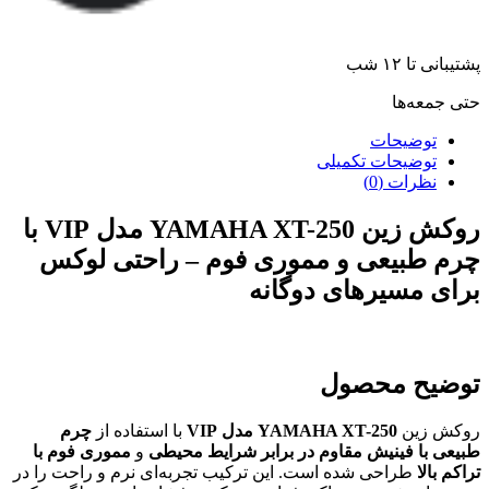
پشتیبانی تا ۱۲ شب
حتی جمعه‌ها
توضیحات
توضیحات تکمیلی
نظرات (0)
روکش زین YAMAHA XT-250 مدل VIP با
چرم طبیعی و مموری فوم – راحتی لوکس
برای مسیرهای دوگانه
توضیح محصول
روکش زین
YAMAHA XT-250 مدل VIP
با استفاده از
چرم
طبیعی با فینیش مقاوم در برابر شرایط محیطی
و
مموری فوم با
تراکم بالا
طراحی شده است. این ترکیب تجربه‌ای نرم و راحت را در