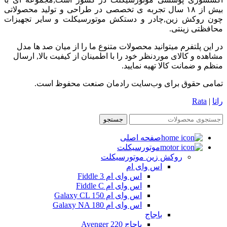
بیش از ۱۸ سال تجربه ی تخصصی در طراحی و تولید محصولاتی
چون روکش زین,چادر و دستکش موتورسیکلت و سایر تجهیزات
محافظتی زینتی.
در این پلتفرم میتوانید محصولات متنوع ما را از میان صد ها مدل
مشاهده و کالای موردنظر خود را با اطمینان از کیفیت بالا, ارسال
منظم و ضمانت کالا تهیه نمایید.
تمامی حقوق برای وب‌سایت رادمان صنعت محفوظ است.
راتا
|
Rata
جستجو
صفحه اصلی
موتورسیکلت
روکش زین موتورسیکلت
اس وای ام
اس وای ام Fiddle 3
اس وای ام Fiddle C
اس وای ام Galaxy CL 150
اس وای ام Galaxy NA 180
باجاج
باجاج Avenger 220