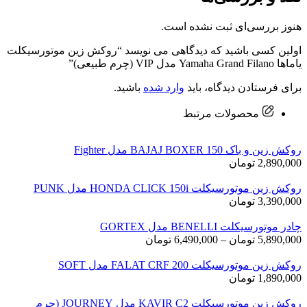
هنوز بررسی‌ای ثبت نشده است.
اولین کسی باشید که دیدگاهی می نویسد “روکش زین موتورسیکلت
یاماها Yamaha Grand Filano مدل VIP (چرم طبیعی)”
برای فرستادن دیدگاه، باید
وارد شده
باشید.
محصولات مرتبط
روکش زین و باک BAJAJ BOXER 150 مدل Fighter
2,890,000
تومان
روکش زین موتورسیکلت HONDA CLICK 150i مدل PUNK
3,390,000
تومان
چادر موتورسیکلت BENELLI مدل GORTEX
محدوده
5,890,000
تومان
–
6,490,000
تومان
قیمت:
روکش زین موتورسیکلت FALAT CRF 200 مدل SOFT
5,890,000 تومان
1,890,000
تومان
تا
6,490,000 تومان
روکش زین موتورسیکلت KAVIR C2 مدل JOURNEY (چرم