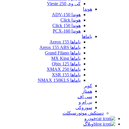
کی وی Vieste 250
هوندا
هوندا ADV-150
هوندا Click
هوندا Click 150
هوندا PCX-160
یاماها
یاماها Aerox 155
یاماها Areox 155 ABS
یاماها Grand Filano
یاماها MX King
یاماها Qbix 125
یاماها XMAX 250
یاماها XSR 155
یاماها NMAX 150KLS
کویر
همتاز
سی اف
بی ام و
سوزوکی
دستکش موتورسیکلت
خودرو
وبلاگ