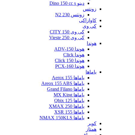
دینو Dino 150 cc s
زونتس
زونتس N2 230
کاوازاکی
کی وی
کی وی CITY 150
کی وی Vieste 250
هوندا
هوندا ADV-150
هوندا Click
هوندا Click 150
هوندا PCX-160
یاماها
یاماها Aerox 155
یاماها Areox 155 ABS
یاماها Grand Filano
یاماها MX King
یاماها Qbix 125
یاماها XMAX 250
یاماها XSR 155
یاماها NMAX 150KLS
کویر
همتاز
سی اف