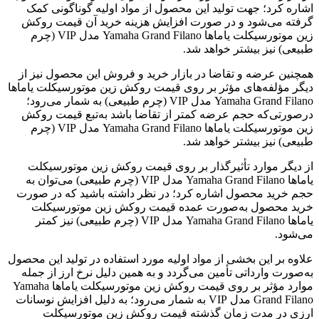
اشاره کرد؛ جهت تولید این محصول از مواد اولیه گوناگونی کمک
گرفته می‌شود و در صورت افزایش هزینه خرید آن قیمت روکش
زین موتورسیکلت یاماها Yamaha Grand Filano مدل VIP (چرم
طبیعی) نیز بیشتر خواهد شد.
همچنین عرضه و تقاضا در بازار خرید و فروش این محصول نیز از
دیگر مؤلفه‌های مؤثر بر روی قیمت روکش زین موتورسیکلت یاماها
Yamaha Grand Filano مدل VIP (چرم طبیعی) به شمار می‌رود؛
درصورتی‌که حجم عرضه کمتر از تقاضا باشد به‌تبع قیمت روکش
زین موتورسیکلت یاماها Yamaha Grand Filano مدل VIP (چرم
طبیعی) نیز بیشتر خواهد شد.
از دیگر موارد تأثیرگذار بر روی قیمت روکش زین موتورسیکلت
یاماها Yamaha Grand Filano مدل VIP (چرم طبیعی) می‌توان به
حجم خرید محصول اشاره کرد؛ در نظر داشته باشید که در صورت
خرید محصول به‌صورت عمده قیمت روکش زین موتورسیکلت
یاماها Yamaha Grand Filano مدل VIP (چرم طبیعی) نیز کمتر
می‌شود.
علاوه بر این بخشی از مواد اولیه مورد استفاده در تولید این محصول
به‌صورت وارداتی تأمین می‌گردد و به همین دلیل نرخ ارز از جمله
موارد مؤثر بر روی قیمت روکش زین موتورسیکلت یاماها Yamaha
Grand Filano مدل VIP به شمار می‌رود؛ به دلیل افزایش نوسانات
ارزی در مدت زمان گذشته قیمت روکش زین موتورسیکلت