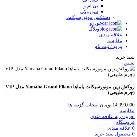
بی ام و
سوزوکی
دستکش موتورسیکلت
خودرو
وبلاگ
علاقه مندی
مقایسه
ورود / ثبت نام
سبد خرید
بستن
روکش زین موتورسیکلت یاماها Yamaha Grand Filano مدل VIP
(چرم طبیعی)
14,390,000
تومان
انتخاب گزینه ها
مقایسه
افزودن به علاقه مندی
فروشگاه
0
علاقه مندی
0
محصول
سبد خرید