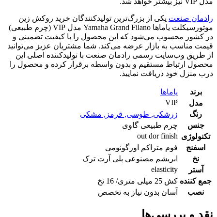
مدل VIP نیز بیشتر خواهد شد.
رادمان صنعت
یکی از بزرگ‌ترین تولیدکنندگان خرید روکش زین
موتورسیکلت یاماها Yamaha Grand Filano مدل VIP (چرم طبیعی)
در کشور محسوب می‌شود که این محصول را با کیفیت تضمینی و
قیمت مناسب به بازار عرضه می‌کند. شما مشتریان عزیز می‌توانید
از طریق وب‌سایت رسمی رادمان صنعت با تولیدکننده اصلی این
محصول ارتباط مستقیم و بدون واسطه برقرار کرده و محصول را
درب منزل خود دریافت نمایید.
برند
یاماها
VIP
مدل
رنگ
زرشکی
,
طوسی
,
قرمز
,
مشکی
جنس
چرم طبیعی گاوی
out dor finish
تکنولوژی
اسفنج
فوم متراکم اورگونومی
نخ
ابریشم مصنوعی پلی آرت ترک
elasticity
آستر
جمع کننده
کش 25 میلی متری/ 16 نخ
نصب
آسان بدون نیاز به تخصص
نقد و بررسی‌ها