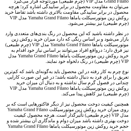
Grand Filano مدل VIP (چرم طبیعی) موردتوجه قرار می‌گیرد
می‌توان به مقاومت محصول در برابر ساییدگی اشاره کرد؛ هرچه
محصول در برابر ساییدگی مقاومت بالا‌تری داشته باشد تقاضا خرید
روکش زین موتورسیکلت یاماها Yamaha Grand Filano مدل VIP
(چرم طبیعی) نیز بیشتر می‌شود.
در نظر داشته باشید که این محصول در رنگ بندی‌های متعددی وارد
بازار می‌شود و بر اساس رنگی که دارد میزان خرید روکش زین
موتورسیکلت یاماها Yamaha Grand Filano مدل VIP (چرم طبیعی)
نیز فرق دارد؛ درواقع افراد می‌توانند بر اساس نیاز خود اقدام به
خرید روکش زین موتورسیکلت یاماها Yamaha Grand Filano مدل
VIP (چرم طبیعی) در رنگ دلخواه خود نمایند.
نوع چرم به کار رفته در این محصول باید به‌گونه‌ای باشد که کم‌ترین
تعریق را برای فرد به دنبال داشته باشد؛ در غیر این صورت کارایی
چندانی در فصول گرم سال نداشته و به دنبال آن میزان خرید
روکش زین موتورسیکلت یاماها Yamaha Grand Filano مدل VIP
(چرم طبیعی) نیز کاهش پیدا می‌کند.
همچنین کیفیت دوخت محصول نیز از دیگر فاکتور‌هایی است که بر
روی میزان خرید روکش زین موتورسیکلت Yamaha Grand Filano
مدل VIP (چرم طبیعی) تأثیرگذار است. هرچه محصول کیفیت
دوخت بهتری داشته باشد میزان دوام و ماندگاری آن بیشتر شده و
حجم خرید روکش زین موتورسیکلت یاماها Yamaha Grand Filano